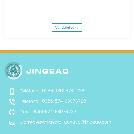
Ver detalles
0086-13606741228
Teléfono:
0086-574-63973728
Teléfono:
0086-574-63973722
Fax:
gongyd@jingeao.com
Correo electrónico: