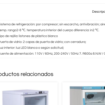
Descrip
Sistema de refrigeración: por compresor; sin escarcha, antivibración; aire
Temp. rango2-8 ℃. temperatura interior del cuerpo diferencia: in2 ℃.
ipo de rejilla: listones de plástico blanco
uerta de vidrio: 2 capas de puerta de vidrio; con cerradura;
uz interior: luz LED blanca o según solicitud;
Fuente de alimentación: 110V / 60Hz, 200-240V / 50Hz 7. R600a 8.N.W / G.
oductos relacionados