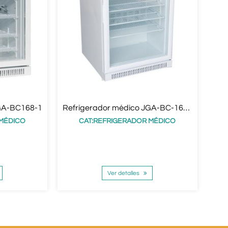
JGA-BC168-1
Refrigerador médico JGA-BC-168-right-side
Re
 MÉDICO
CAT:REFRIGERADOR MÉDICO
Ver detalles