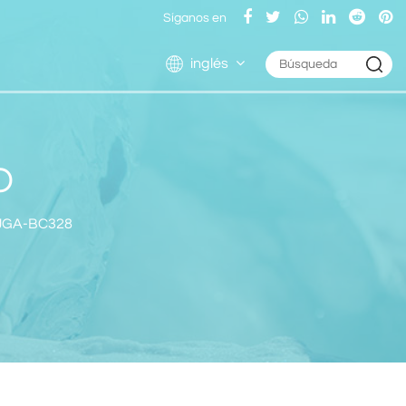
Síganos en
inglés
O
 JGA-BC328