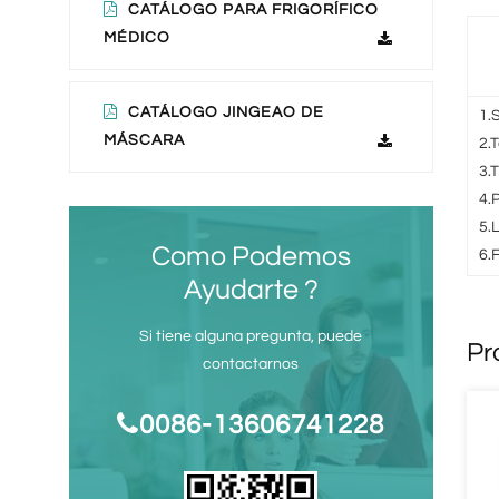
CATÁLOGO PARA FRIGORÍFICO
MÉDICO
CATÁLOGO JINGEAO DE
1.
MÁSCARA
2.
3.T
4.P
5.L
Como Podemos
6.
Ayudarte ?
Si tiene alguna pregunta, puede
Pr
contactarnos
0086-13606741228