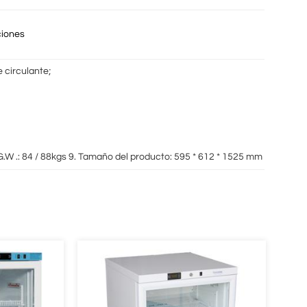
ciones
 circulante;
W .: 84 / 88kgs 9. Tamaño del producto: 595 * 612 * 1525 mm (W * D * H)